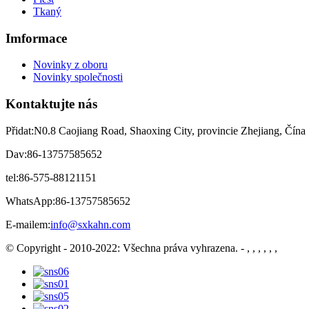
Tkaný
Imformace
Novinky z oboru
Novinky společnosti
Kontaktujte nás
Přidat:
N0.8 Caojiang Road, Shaoxing City, provincie Zhejiang, Čína
Dav:
86-13757585652
tel:
86-575-88121151
WhatsApp:
86-13757585652
E-mailem:
info@sxkahn.com
© Copyright - 2010-2022: Všechna práva vyhrazena.
- , , , , , ,