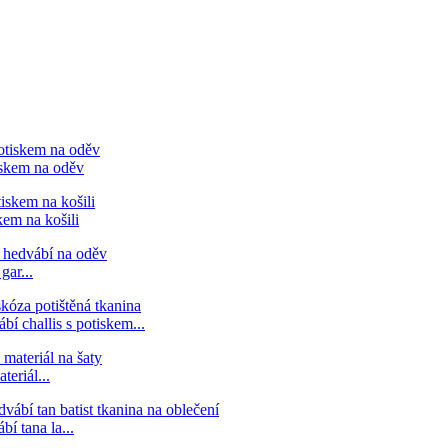
iskem na oděv
kem na košili
gar...
í challis s potiskem...
eriál...
í tana la...