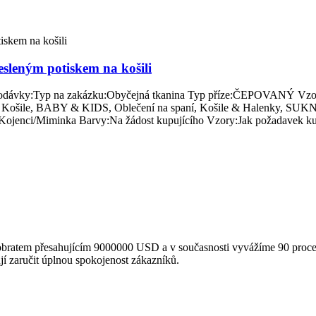
esleným potiskem na košili
dodávky:Typ na zakázku:Obyčejná tkanina Typ příze:ČEPOVANÝ Vzor:
ěv, Košile, BABY & KIDS, Oblečení na spaní, Košile & Halenky, SUK
ojenci/Miminka Barvy:Na žádost kupujícího Vzory:Jak požadavek kup
ratem přesahujícím 9000000 USD a v současnosti vyvážíme 90 procent
jí zaručit úplnou spokojenost zákazníků.