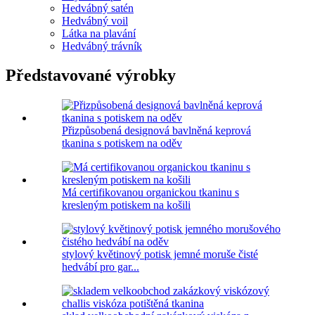
Hedvábný satén
Hedvábný voil
Látka na plavání
Hedvábný trávník
Představované výrobky
Přizpůsobená designová bavlněná keprová
tkanina s potiskem na oděv
Má certifikovanou organickou tkaninu s
kresleným potiskem na košili
stylový květinový potisk jemné moruše čisté
hedvábí pro gar...