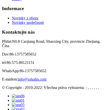
Imformace
Novinky z oboru
Novinky společnosti
Kontaktujte nás
Přidat:
N0.8 Caojiang Road, Shaoxing City, provincie Zhejiang,
Čína
Dav:
86-13757585652
tel:
86-575-88121151
WhatsApp:
86-13757585652
E-mailem:
info@sxkahn.com
© Copyright - 2010-2022: Všechna práva vyhrazena.
- , , , , , ,