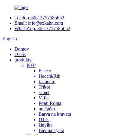
Telefon: 86-13757585652
Email: info@sxkahn.com
WhatsApp: 86-13757585652
English
Domov
O nás
produkty
Plést
Fleece
Hacci&Rib
Jacquard
Trikot
samet
Vafle
Ponti Roma
potápění
Barva na kravatu
DTY
žinylka
Bavlna Lycra