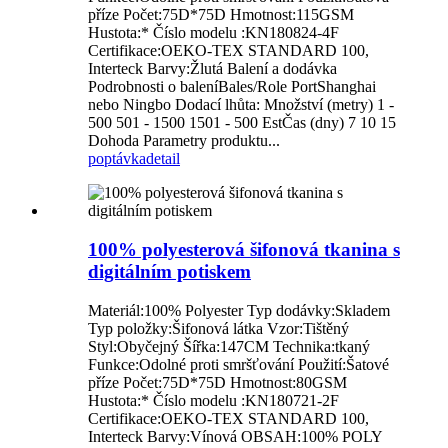
příze Počet:75D*75D Hmotnost:115GSM
Hustota:* Číslo modelu :KN180824-4F
Certifikace:OEKO-TEX STANDARD 100,
Interteck Barvy:Žlutá Balení a dodávka
Podrobnosti o baleníBales/Role PortShanghai
nebo Ningbo Dodací lhůta: Množství (metry) 1 -
500 501 - 1500 1501 - 500 EstČas (dny) 7 10 15
Dohoda Parametry produktu...
poptávka
detail
100% polyesterová šifonová tkanina s
digitálním potiskem
Materiál:100% Polyester Typ dodávky:Skladem
Typ položky:Šifonová látka Vzor:Tištěný
Styl:Obyčejný Šířka:147CM Technika:tkaný
Funkce:Odolné proti smršťování Použití:Šatové
příze Počet:75D*75D Hmotnost:80GSM
Hustota:* Číslo modelu :KN180721-2F
Certifikace:OEKO-TEX STANDARD 100,
Interteck Barvy:Vínová OBSAH:100% POLY