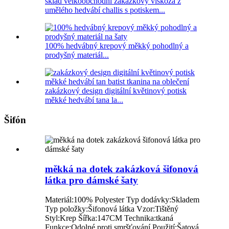
sklad velkoobchodní zakázkový viskóza z
umělého hedvábí challis s potiskem...
100% hedvábný krepový měkký pohodlný a
prodyšný materiál...
zakázkový design digitální květinový potisk
měkké hedvábí tana la...
Šifón
měkká na dotek zakázková šifonová
látka pro dámské šaty
Materiál:100% Polyester Typ dodávky:Skladem
Typ položky:Šifonová látka Vzor:Tištěný
Styl:Krep Šířka:147CM Technika:tkaná
Funkce:Odolné proti smršťování Použití:Šatová