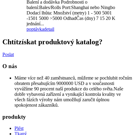
Balení a dodávka Podrobnosti o
balení:Bales/Rolls Port:Shanghai nebo Ningbo
Dodací lhůta: Množství (metry) 1 - 500 5001
-1501 5000 >5000 OdhadČas (dny) 7 15 20 K
jednání...
poptávka
detail
Chtít
získat produktový katalog?
Poslat
O nás
Máme více než 40 zaměstnanců, můžeme se pochlubit ročním
obratem přesahujícím 9000000 USD a v současnosti
vyvážíme 90 procent naší produkce do celého světa.Naše
dobře vybavená zařízení a vynikající kontrola kvality ve
všech fázích výroby nám umožňují zaručit úplnou
spokojenost zákazníků.
produkty
Plést
Tkaný