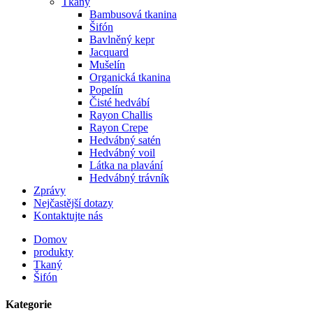
Tkaný
Bambusová tkanina
Šifón
Bavlněný kepr
Jacquard
Mušelín
Organická tkanina
Popelín
Čisté hedvábí
Rayon Challis
Rayon Crepe
Hedvábný satén
Hedvábný voil
Látka na plavání
Hedvábný trávník
Zprávy
Nejčastější dotazy
Kontaktujte nás
Domov
produkty
Tkaný
Šifón
Kategorie