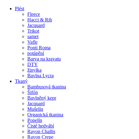
Plést
Fleece
Hacci & Rib
Jacquard
Trikot
samet
Vafle
Ponti Roma
potápění
Barva na kravatu
DTY
žinylka
Bavlna Lycra
Tkaný
Bambusová tkanina
Šifón
Bavlněný kepr
Jacquard
Mušelín
Organická tkanina
Popelín
Čisté hedvábí
Rayon Challis
Rayon Crepe