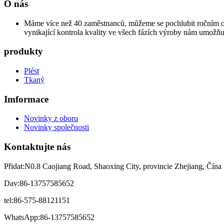
O nás
Máme více než 40 zaměstnanců, můžeme se pochlubit ročním ob
vynikající kontrola kvality ve všech fázích výroby nám umožňu
produkty
Plést
Tkaný
Imformace
Novinky z oboru
Novinky společnosti
Kontaktujte nás
Přidat:
N0.8 Caojiang Road, Shaoxing City, provincie Zhejiang, Čína
Dav:
86-13757585652
tel:
86-575-88121151
WhatsApp:
86-13757585652