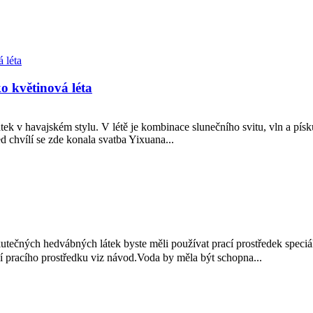
o květinová léta
ek v havajském stylu. V létě je kombinace slunečního svitu, vln a písk
d chvílí se zde konala svatba Yixuana...
tečných hedvábných látek byste měli používat prací prostředek speciál
 pracího prostředku viz návod.Voda by měla být schopna...