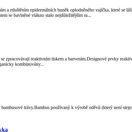
m a ztluštěním epidermálních buněk oplodněného vajíčka, které se liš
m se bavlněné vlákno stalo nejdůležitějším ra...
y se zpracovávají reaktivním tiskem a barvením.Designové prvky reaktiv
rganicky kombinovány...
y bambusové trávy.Bambus používaný k výrobě oděvů (který není stejný
ívka