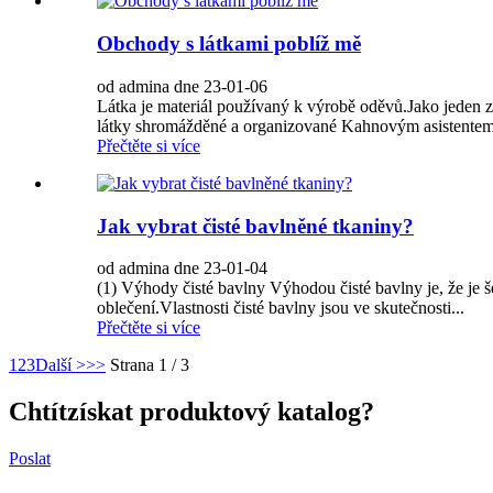
Obchody s látkami poblíž mě
od admina dne 23-01-06
Látka je materiál používaný k výrobě oděvů.Jako jeden ze 
látky shromážděné a organizované Kahnovým asistentem
Přečtěte si více
Jak vybrat čisté bavlněné tkaniny?
od admina dne 23-01-04
(1) Výhody čisté bavlny Výhodou čisté bavlny je, že je š
oblečení.Vlastnosti čisté bavlny jsou ve skutečnosti...
Přečtěte si více
1
2
3
Další >
>>
Strana 1 / 3
Chtít
získat produktový katalog?
Poslat