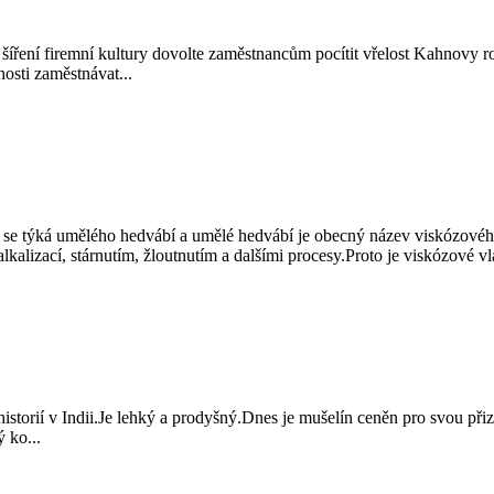
 šíření firemní kultury dovolte zaměstnancům pocítit vřelost Kahnovy 
nosti zaměstnávat...
 se týká umělého hedvábí a umělé hedvábí je obecný název viskózové
alkalizací, stárnutím, žloutnutím a dalšími procesy.Proto je viskózové vl
historií v Indii.Je lehký a prodyšný.Dnes je mušelín ceněn pro svou při
 ko...