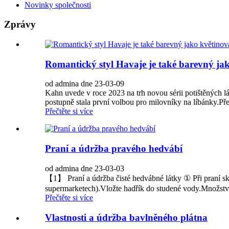
Novinky společnosti
Zprávy
Romantický styl Havaje je také barevný jak
od admina dne 23-03-09
Kahn uvede v roce 2023 na trh novou sérii potištěných lát
postupně stala první volbou pro milovníky na líbánky.Pře
Přečtěte si více
Praní a údržba pravého hedvábí
od admina dne 23-03-03
【1】 Praní a údržba čisté hedvábné látky ① Při praní sku
supermarketech).Vložte hadřík do studené vody.Množství
Přečtěte si více
Vlastnosti a údržba bavlněného plátna