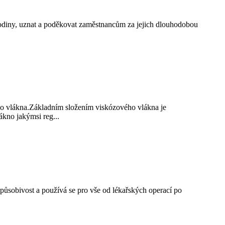
rodiny, uznat a poděkovat zaměstnancům za jejich dlouhodobou
ho vlákna.Základním složením viskózového vlákna je
ákno jakýmsi reg...
způsobivost a používá se pro vše od lékařských operací po