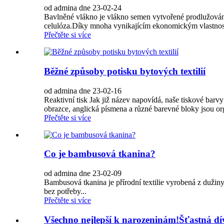
od admina dne 23-02-24
Bavlněné vlákno je vlákno semen vytvořené prodlužování
celulóza.Díky mnoha vynikajícím ekonomickým vlastnoste
Přečtěte si více
Běžné způsoby potisku bytových textilií
od admina dne 23-02-16
Reaktivní tisk Jak již název napovídá, naše tiskové barv
obrazce, anglická písmena a různé barevné bloky jsou o
Přečtěte si více
Co je bambusová tkanina?
od admina dne 23-02-09
Bambusová tkanina je přírodní textilie vyrobená z dužin
bez potřeby...
Přečtěte si více
Všechno nejlepší k narozeninám!Šťastná d