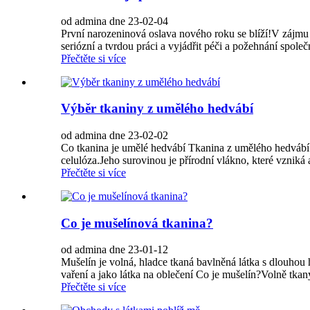
od admina dne 23-02-04
První narozeninová oslava nového roku se blíží!V zájmu
seriózní a tvrdou práci a vyjádřit péči a požehnání společ
Přečtěte si více
Výběr tkaniny z umělého hedvábí
od admina dne 23-02-02
Co tkanina je umělé hedvábí Tkanina z umělého hedvábí
celulóza.Jeho surovinou je přírodní vlákno, které vzniká 
Přečtěte si více
Co je mušelínová tkanina?
od admina dne 23-01-12
Mušelín je volná, hladce tkaná bavlněná látka s dlouhou 
vaření a jako látka na oblečení Co je mušelín?Volně tkaný
Přečtěte si více