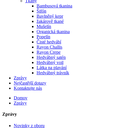
Tkaný
Bambusová tkanina
Šifón
Bavlněný kepr
žakárově tkané
Mušelín
Organická tkanina
Popelín
Čisté hedvábí
Rayon Challis
Rayon Crepe
Hedvábný satén
Hedvábný voil
Látka na plavání
Hedvábný trávník
Zprávy
Nejčastější dotazy
Kontaktujte nás
Domov
Zprávy
Zprávy
Novinky z oboru