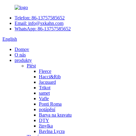
Telefon: 86-13757585652
Email: info@sxkahn.com
WhatsApp: 86-13757585652
English
Domov
O nás
produkty
Plést
Fleece
Hacci&Rib
Jacquard
Trikot
samet
Vafle
Ponti Roma
potápění
Barva na kravatu
DTY
žinylka
Bavlna Lycra